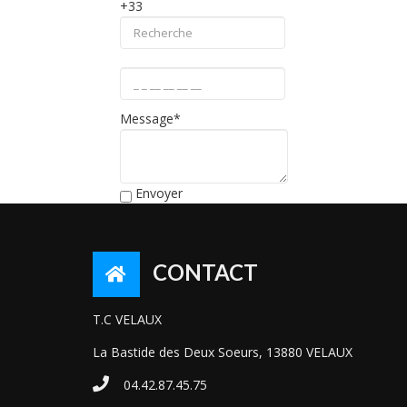
+33
Message
*
Envoyer
CONTACT
T.C VELAUX
La Bastide des Deux Soeurs, 13880 VELAUX
04.42.87.45.75